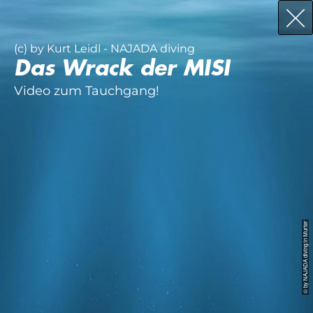
(c) by Kurt Leidl - NAJADA diving
Das Wrack der MISI
Video zum Tauchgang!
© by NAJADA diving in Murter