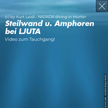
(c) by Kurt Leidl - NAJADA diving in Murter
Steilwand u. Amphoren
bei LJUTA
Video zum Tauchgang!
© by Kurt Leidl - NAJADA diving in Murter