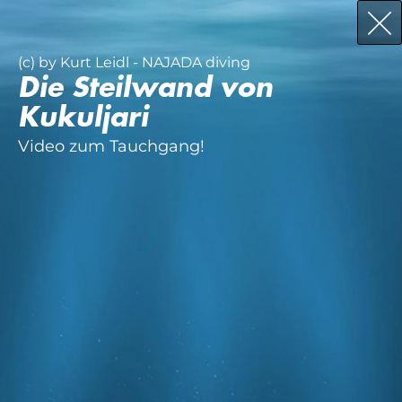
(c) by Kurt Leidl - NAJADA diving
Die Steilwand von
Kukuljari
Video zum Tauchgang!