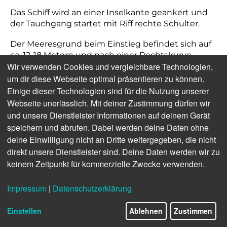
Das Schiff wird an einer Inselkante geankert und
der Tauchgang startet mit Riff rechte Schulter.
Der Meeresgrund beim Einstieg befindet sich auf
ca. 12-18 Metern und nach einer Rechtskurve
Wir verwenden Cookies und vergleichbare Technologien,
beginnt eine tolle Wand, die mit Rissen,
Überhängen und Grotten gespickt ist.
um dir diese Webseite optimal präsentieren zu können.
Einige dieser Technologien sind für die Nutzung unserer
Webseite unerlässlich. Mit deiner Zustimmung dürfen wir
und unsere Dienstleister Informationen auf deinem Gerät
speichern und abrufen. Dabei werden deine Daten ohne
deine Einwilligung nicht an Dritte weitergegeben, die nicht
direkt unsere Dienstleister sind. Deine Daten werden wir zu
keinem Zeitpunkt für kommerzielle Zwecke verwenden.
Impressum
|
Datenschutzerklärung
Einstellen
Ablehnen
Zustimmen