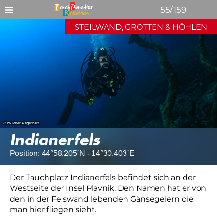
55/159
STEILWAND, GROTTEN & HÖHLEN
© by Peter Regenhart
Indianerfels
Position: 44°58.205`N - 14°30.403`E
Der Tauchplatz Indianerfels befindet sich an der
Westseite der Insel Plavnik. Den Namen hat er von
den in der Felswand lebenden Gänsegeiern die
man hier fliegen sieht.