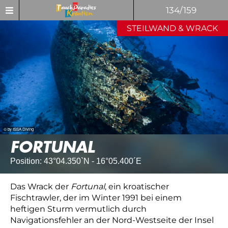
134/159
STEILWAND & WRACK
© by ISSA Diving
FORTUNAL
Position: 43°04.350`N - 16°05.400´E
Das Wrack der
Fortunal
, ein kroatischer
Fischtrawler, der im Winter 1991 bei einem
heftigen Sturm vermutlich durch
Navigationsfehler an der Nord-Westseite der Insel