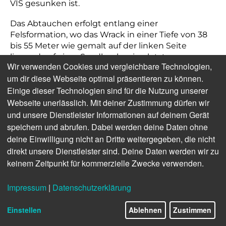
VIS gesunken ist.
Das Abtauchen erfolgt entlang einer
Felsformation, wo das Wrack in einer Tiefe von 38
bis 55 Meter wie gemalt auf der linken Seite
liegend auf einer Sandbank seine letzte
Wir verwenden Cookies und vergleichbare Technologien,
Ruhestätte fand. Der Bug des Wracks ragt über
um dir diese Webseite optimal präsentieren zu können.
einen Felsvorsprung hinaus, an dem es noch
Einige dieser Technologien sind für die Nutzung unserer
weiter in die Tiefe geht.
Webseite unerlässlich. Mit deiner Zustimmung dürfen wir
und unsere Dienstleister Informationen auf deinem Gerät
speichern und abrufen. Dabei werden deine Daten ohne
deine Einwilligung nicht an Dritte weitergegeben, die nicht
direkt unsere Dienstleister sind. Deine Daten werden wir zu
keinem Zeitpunkt für kommerzielle Zwecke verwenden.
Impressum
|
Datenschutzerklärung
Einstellen
Ablehnen
Zustimmen