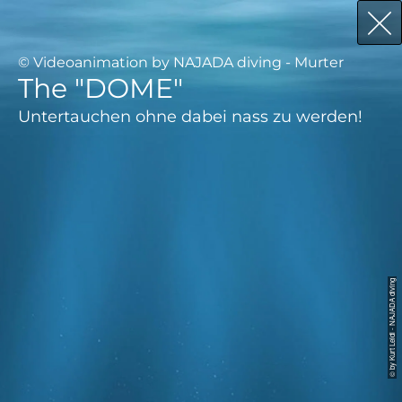
© Videoanimation by NAJADA diving - Murter
The "DOME"
Untertauchen ohne dabei nass zu werden!
© by Kurt Leidl - NAJADA diving