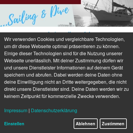
Tauch-/Segelkreuzfahrt
Wir verwenden Cookies und vergleichbare Technologien,
TAUCHPARADIES KROATIEN
um dir diese Webseite optimal präsentieren zu können.
-
CLUBREISE
2020
Einige dieser Technologien sind für die Nutzung unserer
Webseite unerlässlich. Mit deiner Zustimmung dürfen wir
Trogir - Kornaten - Hvar - Split
und unsere Dienstleister Informationen auf deinem Gerät
speichern und abrufen. Dabei werden deine Daten ohne
deine Einwilligung nicht an Dritte weitergegeben, die nicht
Das Magazin TAUCHPARADIES KROATIEN
direkt unsere Dienstleister sind. Deine Daten werden wir zu
veranstaltet jährlich im Oktober eine
keinem Zeitpunkt für kommerzielle Zwecke verwenden.
Tauch-/Segelreise der besonderen Art.
Impressum
|
Datenschutzerklärung
Einstellen
Ablehnen
Zustimmen