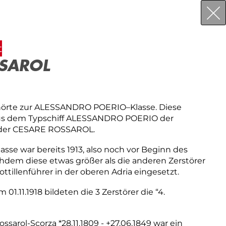
t
SSAROL
rte zur ALESSANDRO POERIO–Klasse. Diese
 aus dem Typschiff ALESSANDRO POERIO der
der CESARE ROSSAROL.
asse war bereits 1913, also noch vor Beginn des
hdem diese etwas größer als die anderen Zerstörer
ottillenführer in der oberen Adria eingesetzt.
01.11.1918 bildeten die 3 Zerstörer die “4.
arol-Scorza *28.11.1809 - +27.06.1849 war ein