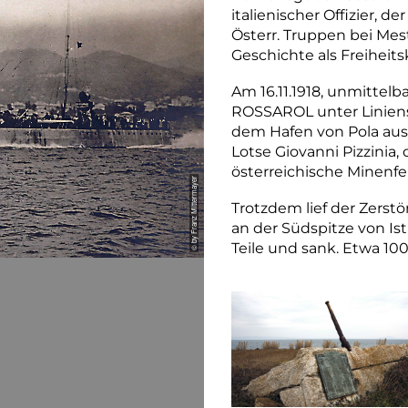
italienischer Offizier, 
Österr. Truppen bei Mestr
Geschichte als Freiheit
Am 16.11.1918, unmittelb
ROSSAROL unter Liniensc
dem Hafen von Pola aus 
Lotse Giovanni Pizzinia
österreichische Minenfel
© by Franz Mittermayer
Trotzdem lief der Zerst
an der Südspitze von Ist
Teile und sank. Etwa 1