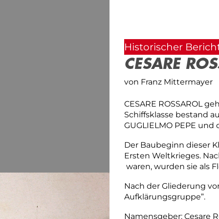
Historischer Berich
CESARE RO
von Franz Mittermayer
CESARE ROSSAROL gehö
Schiffsklasse bestand
GUGLIELMO PEPE und 
Der Baubeginn dieser Kl
Ersten Weltkrieges. Nac
waren, wurden sie als Fl
Nach der Gliederung vom 
Aufklärungsgruppe”.
Namensgeber: Cesare Ross