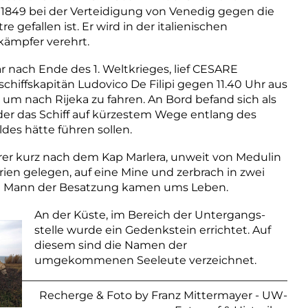
der 1849 bei der Verteidigung von Venedig gegen die
e gefallen ist. Er wird in der italienischen
skämpfer verehrt.
ar nach Ende des 1. Weltkrieges, lief CESARE
hiffskapitän Ludovico De Filipi gegen 11.40 Uhr aus
um nach Rijeka zu fahren. An Bord befand sich als
, der das Schiff auf kürzestem Wege entlang des
des hätte führen sollen.
örer kurz nach dem Kap Marlera, unweit von Medulin
rien gelegen, auf eine Mine und zerbrach in zwei
00 Mann der Besatzung kamen ums Leben.
An der Küste, im Bereich der Untergangs-
stelle wurde ein Gedenkstein errichtet. Auf
diesem sind die Namen der
umgekommenen Seeleute verzeichnet.
Recherge & Foto by Franz Mittermayer -
UW-